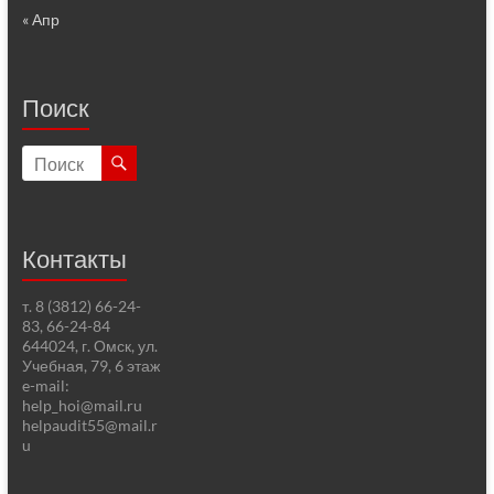
« Апр
Поиск
Контакты
т. 8 (3812) 66-24-
83, 66-24-84
644024, г. Омск, ул.
Учебная, 79, 6 этаж
e-mail:
help_hoi@mail.ru
helpaudit55@mail.r
u