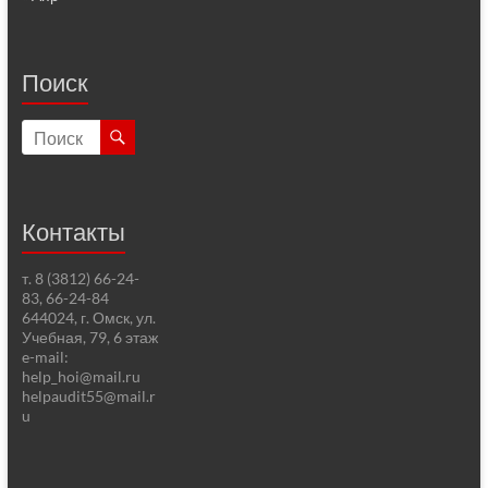
Поиск
Контакты
т. 8 (3812) 66-24-
83, 66-24-84
644024, г. Омск, ул.
Учебная, 79, 6 этаж
e-mail:
help_hoi@mail.ru
helpaudit55@mail.r
u