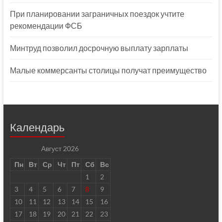
При планировании заграничных поездок учтите
рекомендации ФСБ
Минтруд позволил досрочную выплату зарплаты
Малые коммерсанты столицы получат преимущество
Календарь
Август 2026
Пн
Вт
Ср
Чт
Пт
Сб
Вс
1
2
3
4
5
6
7
8
9
10
11
12
13
14
15
16
17
18
19
20
21
22
23