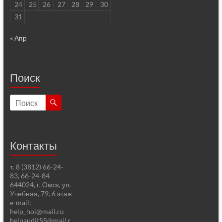
24
25
26
27
28
29
30
31
« Апр
Поиск
Контакты
т. 8 (3812) 66-24-
83, 66-24-84
644024, г. Омск, ул.
Учебная, 79, 6 этаж
e-mail:
help_hoi@mail.ru
helpaudit55@mail.r