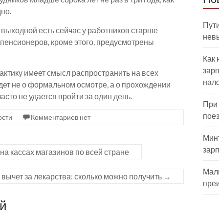
но.
Пути
 выходной есть сейчас у работников старше
нев
 пенсионеров, кроме этого, предусмотрены
Как 
зарп
актику имеет смысл распространить на всех
нал
идет не о формальном осмотре, а о прохождении
сто не удается пройти за один день.
При
пое
ости
Комментариев нет
Мин
зар
а кассах магазинов по всей стране
Мал
вычет за лекарства: сколько можно получить
→
пре
ий