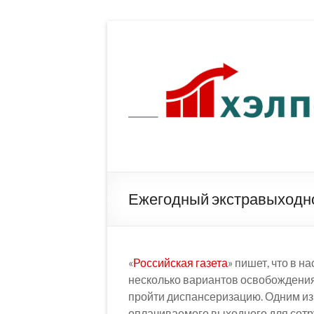
Перейти
к
содержимому
Ежегодный экстравыходно
«
Российская газета
» пишет, что в 
несколько вариантов освобождения 
пройти диспансеризацию. Одним из
оплачиваемого выходного для сотруд