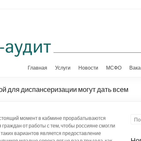
Главная
Услуги
Новости
МСФО
Вака
й для диспансеризации могут дать всем
настоящий момент в кабмине прорабатываются
граждан от работы с тем, чтобы россияне смогли
 таких вариантов является предоставление
Но
ников младше сорока лет не раз в три года, как