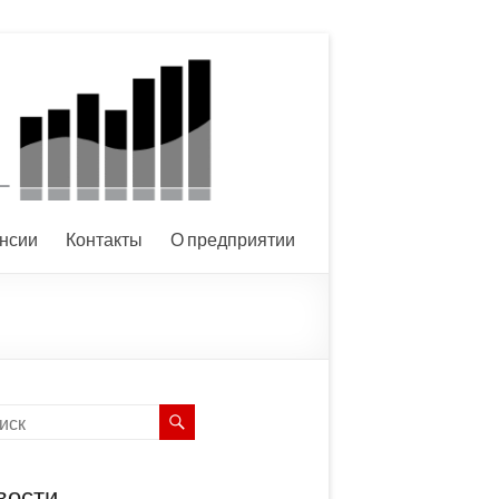
нсии
Контакты
О предприятии
вости