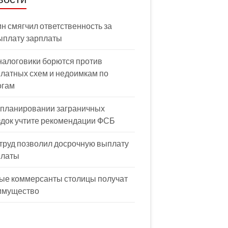
н смягчил ответственность за
ыплату зарплаты
налоговики борются против
латных схем и недоимкам по
огам
 планировании заграничных
здок учтите рекомендации ФСБ
труд позволил досрочную выплату
платы
ые коммерсанты столицы получат
имущество