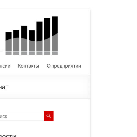
нсии
Контакты
О предприятии
чат
вости