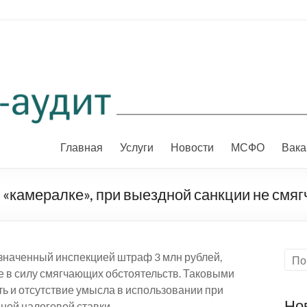
Главная
Услуги
Новости
МСФО
Вака
«камералке», при выездной санкции не смяг
значенный инспекцией штраф 3 млн рублей,
е в силу смягчающих обстоятельств. Таковыми
ь и отсутствие умысла в использовании при
Но
ной налоговой ставки.