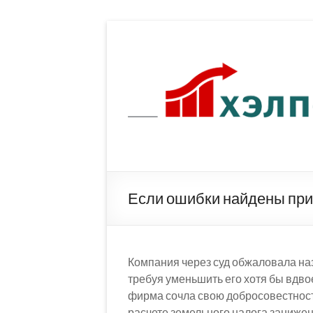
Перейти
к
содержимому
Если ошибки найдены при 
Компания через суд обжаловала на
требуя уменьшить его хотя бы вдво
фирма сочла свою добросовестност
расчете земельного налога занижен