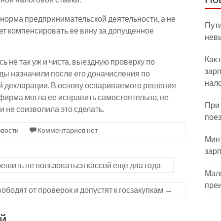
о норма предпринимательской деятельности, а не
Пути
ет компенсировать ее вину за допущенное
нев
Как 
ь не так уж и чиста, выездную проверку по
зарп
ды назначили после его доначисления по
нал
й декларации. В основу оспариваемого решения
фирма могла ее исправить самостоятельно, не
При
и не соизволила это сделать.
пое
вости
Комментариев нет
Мин
зар
ешить не пользоваться кассой еще два года
Мал
пре
бодят от проверок и допустят к госзакупкам
→
ий