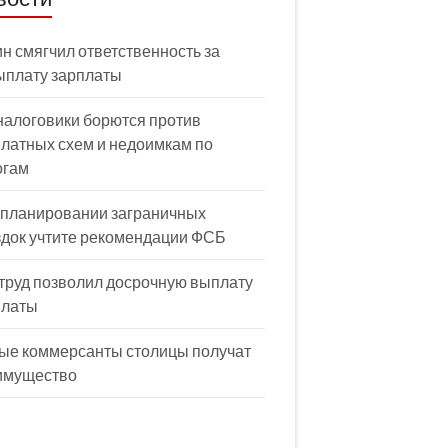
н смягчил ответственность за
ыплату зарплаты
налоговики борются против
латных схем и недоимкам по
огам
 планировании заграничных
здок учтите рекомендации ФСБ
труд позволил досрочную выплату
платы
ые коммерсанты столицы получат
имущество