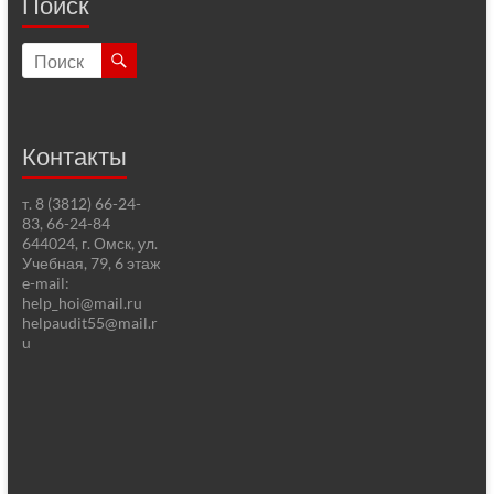
Поиск
Контакты
т. 8 (3812) 66-24-
83, 66-24-84
644024, г. Омск, ул.
Учебная, 79, 6 этаж
e-mail:
help_hoi@mail.ru
helpaudit55@mail.r
u