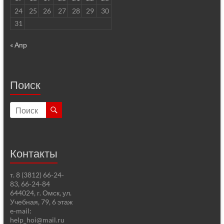
24
25
26
27
28
29
30
31
« Апр
Поиск
Контакты
т. 8 (3812) 66-24-
83, 66-24-84
644024, г. Омск, ул.
Учебная, 79, 6 этаж
e-mail:
help_hoi@mail.ru