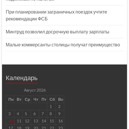
При планировании заграничных поездок учтите
рекомендации ФСБ
Минтруд позволил досрочную выплату зарплаты
Малые коммерсанты столицы получат преимущество
Календарь
Август 2026
Пн
Вт
Ср
Чт
Пт
Сб
Вс
1
2
3
4
5
6
7
8
9
10
11
12
13
14
15
16
17
18
19
20
21
22
23