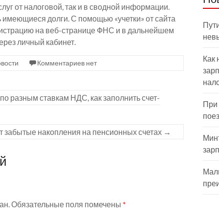
луг от налоговой, так и в сводной информации.
 имеющиеся долги. С помощью «учетки» от сайта
Пути
егистрацию на веб-странице ФНС и в дальнейшем
нев
ерез личный кабинет.
Как 
вости
Комментариев нет
зарп
нал
 по разным ставкам НДС, как заполнить счет-
При
пое
т забытые накопления на пенсионных счетах
→
Мин
зар
ий
Мал
пре
ан.
Обязательные поля помечены
*