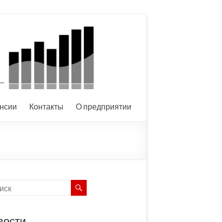
нсии
Контакты
О предприятии
вости