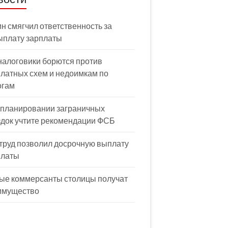
н смягчил ответственность за
ыплату зарплаты
налоговики борются против
латных схем и недоимкам по
огам
 планировании заграничных
здок учтите рекомендации ФСБ
труд позволил досрочную выплату
платы
ые коммерсанты столицы получат
имущество