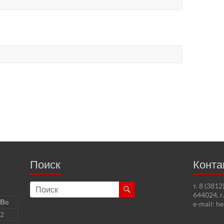
Поиск
Конта
т. 8 (381
644024, г
Вс
e-mail: h
2