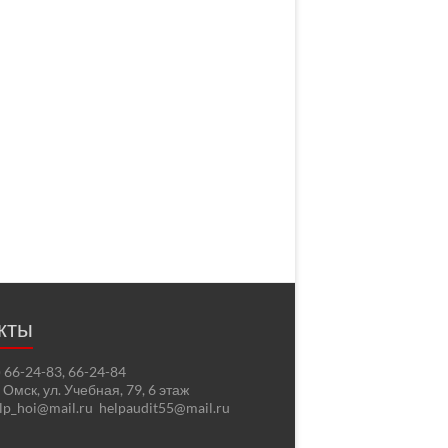
кты
2) 66-24-83, 66-24-84
. Омск, ул. Учебная, 79, 6 этаж
elp_hoi@mail.ru helpaudit55@mail.ru