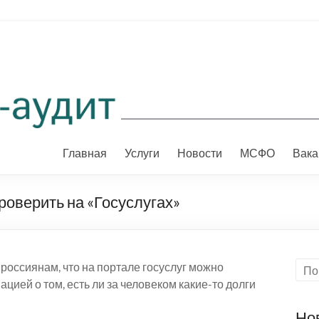
Главная
Услуги
Новости
МСФО
Вака
роверить на «Госуслугах»
россиянам, что на портале госуслуг можно
цией о том, есть ли за человеком какие-то долги
Но