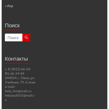
« Апр
Поиск
Контакты
т. 8 (3812) 66-24-
83, 66-24-84
644024, г. Омск, ул.
Учебная, 79, 6 этаж
e-mail:
help_hoi@mail.ru
helpaudit55@mail.r
u