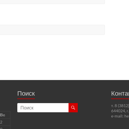
Поиск
Конта
т. 8 (381
644024, г
Вс
e-mail: h
2