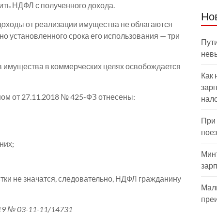
ить НДФЛ с полученного дохода.
Но
Ф доходы от реализации имущества не облагаются
о установленного срока его использования — три
Пути
нев
в имущества в коммерческих целях освобождается
Как 
зарп
ном от 27.11.2018 № 425-ФЗ отнесены:
нал
При
пое
них;
Мин
зар
тки не значатся, следовательно, НДФЛ гражданину
Мал
пре
9 № 03-11-11/14731