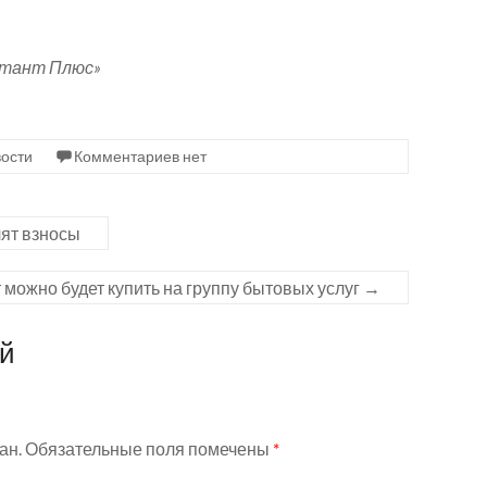
ьтант Плюс»
ости
Комментариев нет
ят взносы
 можно будет купить на группу бытовых услуг
→
ий
ан.
Обязательные поля помечены
*