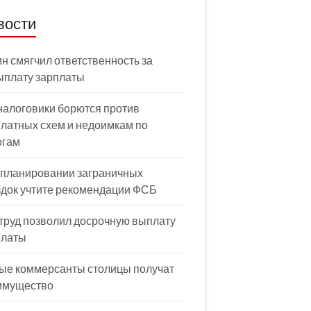
вости
н смягчил ответственность за
ыплату зарплаты
налоговики борются против
латных схем и недоимкам по
огам
 планировании заграничных
здок учтите рекомендации ФСБ
труд позволил досрочную выплату
платы
ые коммерсанты столицы получат
имущество