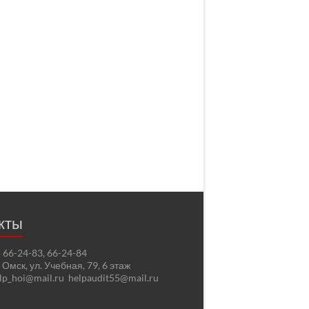
кты
2) 66-24-83, 66-24-84
. Омск, ул. Учебная, 79, 6 этаж
elp_hoi@mail.ru helpaudit55@mail.ru