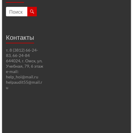
Контакты
т. 8 (3812) 66-24-
83, 66-24-84
644024, г. Омск, ул.
Учебная, 79, 6 этаж
e-mail:
help_hoi@mail.ru
helpaudit55@mail.r
u