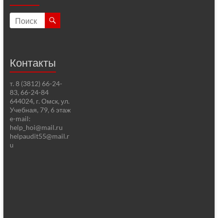
Контакты
т. 8 (3812) 66-24-
83, 66-24-84
644024, г. Омск, ул.
Учебная, 79, 6 этаж
e-mail:
help_hoi@mail.ru
helpaudit55@mail.r
u