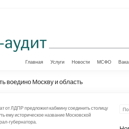
Главная
Услуги
Новости
МСФО
Вака
ь воедино Москву и область
утат от ЛДПР предложил кабмину соединить столицу
уть ему историческое название Московской
ерал-губернатора.
Но