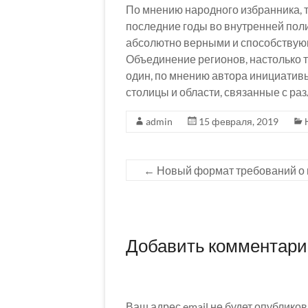
По мнению народного избранника, 
последние годы во внутренней поли
абсолютно верными и способству
Объединение регионов, настолько т
один, по мнению автора инициати
столицы и области, связанные с ра
admin
15 февраля, 2019
←
Новый формат требований о 
Добавить комментар
Ваш адрес email не будет опубликов