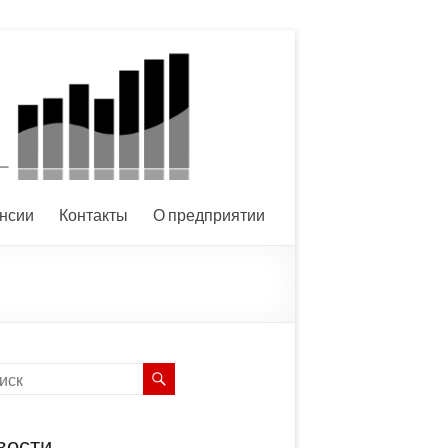
нсии
Контакты
О предприятии
вости