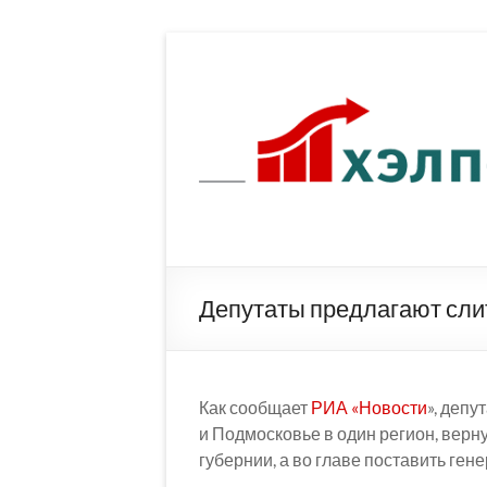
Перейти
к
содержимому
Депутаты предлагают слит
Как сообщает
РИА «Новости
», деп
и Подмосковье в один регион, верн
губернии, а во главе поставить ген