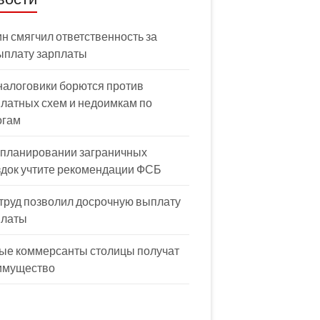
н смягчил ответственность за
ыплату зарплаты
налоговики борются против
латных схем и недоимкам по
огам
 планировании заграничных
здок учтите рекомендации ФСБ
труд позволил досрочную выплату
платы
ые коммерсанты столицы получат
имущество