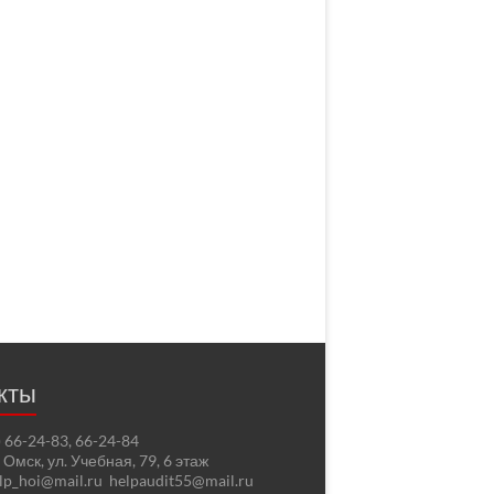
кты
2) 66-24-83, 66-24-84
. Омск, ул. Учебная, 79, 6 этаж
elp_hoi@mail.ru helpaudit55@mail.ru