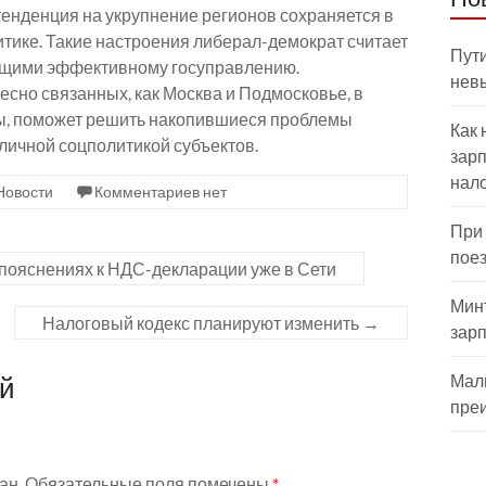
тенденция на укрупнение регионов сохраняется в
тике. Такие настроения либерал-демократ считает
Пути
ющими эффективному госуправлению.
нев
есно связанных, как Москва и Подмосковье, в
вы, поможет решить накопившиеся проблемы
Как 
зличной соцполитикой субъектов.
зарп
нал
Новости
Комментариев нет
При
пое
пояснениях к НДС-декларации уже в Сети
Мин
Налоговый кодекс планируют изменить
→
зар
ий
Мал
пре
ан.
Обязательные поля помечены
*