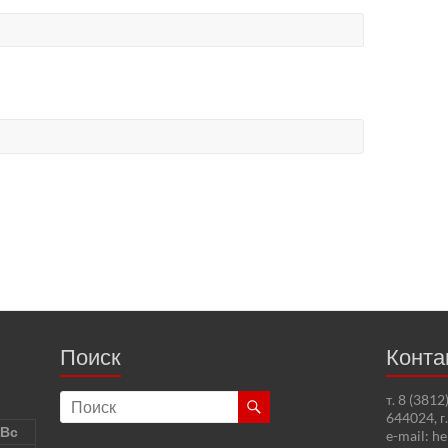
Поиск
Конта
т. 8 (381
644024, г
Вс
e-mail: h