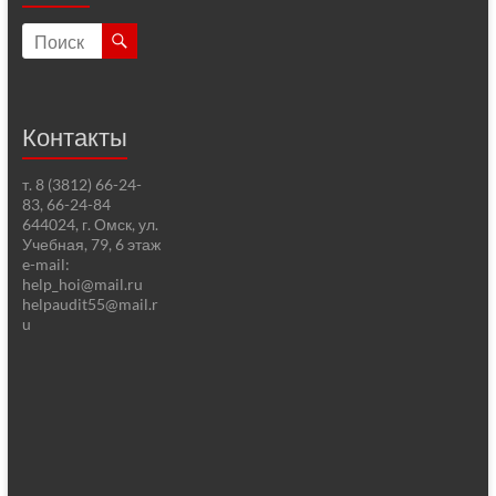
Контакты
т. 8 (3812) 66-24-
83, 66-24-84
644024, г. Омск, ул.
Учебная, 79, 6 этаж
e-mail:
help_hoi@mail.ru
helpaudit55@mail.r
u