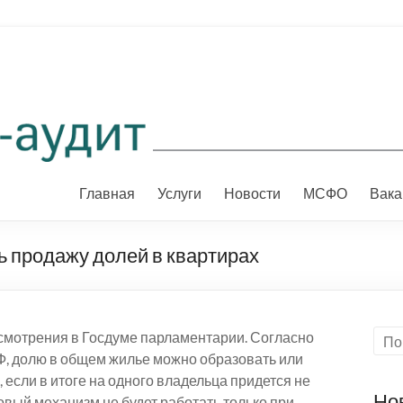
Главная
Услуги
Новости
МСФО
Вака
ь продажу долей в квартирах
смотрения в Госдуме парламентарии. Согласно
, долю в общем жилье можно образовать или
 если в итоге на одного владельца придется не
Но
вый механизм не будет работать только при