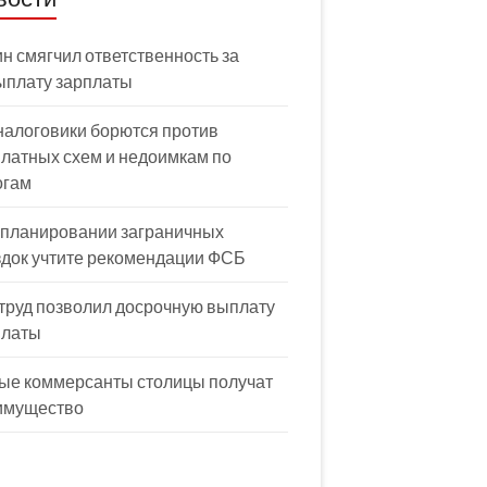
н смягчил ответственность за
ыплату зарплаты
налоговики борются против
латных схем и недоимкам по
огам
 планировании заграничных
здок учтите рекомендации ФСБ
труд позволил досрочную выплату
платы
ые коммерсанты столицы получат
имущество