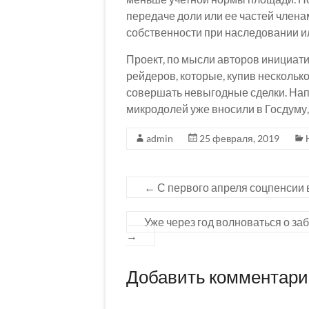
передаче доли или ее частей члена
собственности при наследовании и
Проект, по мысли авторов инициат
рейдеров, которые, купив нескольк
совершать невыгодные сделки. Напо
микродолей уже вносили в Госдуму,
admin
25 февраля, 2019
←
С первого апреля соцпенсии 
Уже через год волноваться о за
→
Добавить комментар