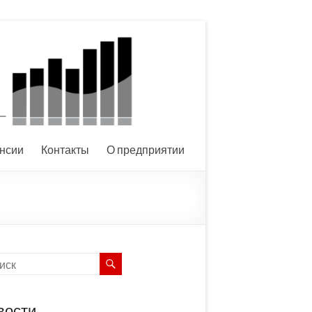
нсии
Контакты
О предприятии
вости