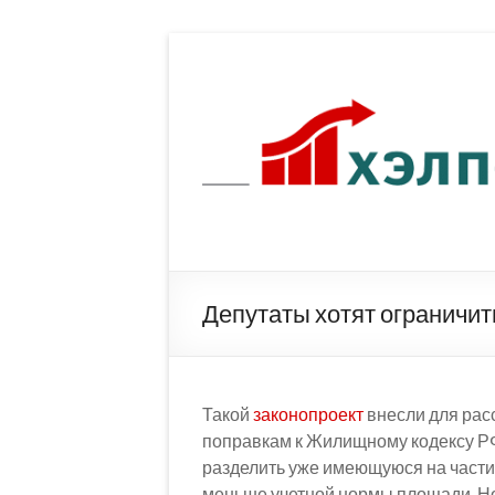
Перейти
к
содержимому
Депутаты хотят ограничит
Такой
законопроект
внесли для рас
поправкам к Жилищному кодексу РФ
разделить уже имеющуюся на части,
меньше учетной нормы площади. Но