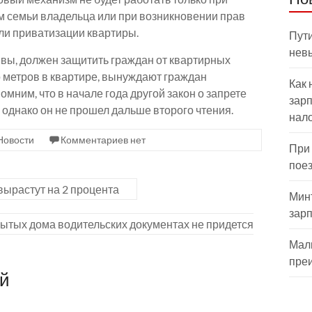
м семьи владельца или при возникновении прав
ли приватизации квартиры.
Пути
нев
ивы, должен защитить граждан от квартирных
о метров в квартире, вынуждают граждан
Как 
мним, что в начале года другой закон о запрете
зарп
 однако он не прошел дальше второго чтения.
нал
Новости
Комментариев нет
При
пое
вырастут на 2 процента
Мин
зар
бытых дома водительских документах не придется
Мал
пре
ий