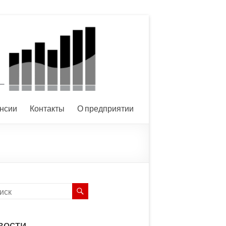
нсии
Контакты
О предприятии
вости