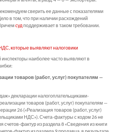
екомендуем сверить ее данные с показателями
Дело в том, что при наличии расхождений
 Причем
суд
поддерживает в таком требовании.
НДС, которые выявляют налоговики
 инспекторы наиболее часто выявляют в
ибки:
ации товаров (работ, услуг) покупателям —
родаж» декларации налогоплательщиками-
еализации товаров (работ, услуг) покупателям —
ерации 26 («Реализация товаров (работ, услуг)
льщиками НДС»). Счета-фактуры с кодом 26 не
я счетов-фактур из раздела 8 «Сведения из книги
четов-фактур из раздела 9 продавца, в результате