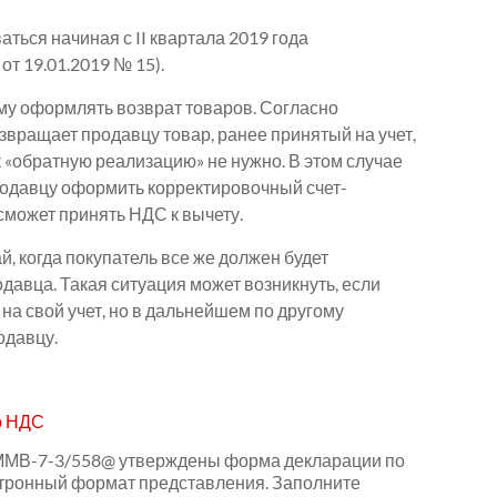
ься начиная с II квартала 2019 года
т 19.01.2019 № 15).
му оформлять возврат товаров. Согласно
вращает продавцу товар, ранее принятый на учет,
 «обратную реализацию» не нужно. В этом случае
одавцу оформить корректировочный счет-
 сможет принять НДС к вычету.
, когда покупатель все же должен будет
одавца. Такая ситуация может возникнуть, если
на свой учет, но в дальнейшем по другому
одавцу.
о НДС
 ММВ-7-3/558@ утверждены форма декларации по
ктронный формат представления. Заполните