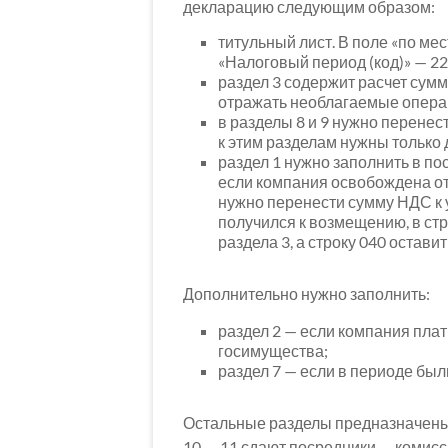
декларацию следующим образом:
титульный лист. В поле «по мест
«Налоговый период (код)» — 22
раздел 3 содержит расчет сум
отражать необлагаемые операц
в разделы 8 и 9 нужно перенес
к этим разделам нужны только
раздел 1 нужно заполнить в по
если компания освобождена от 
нужно перенести сумму НДС к у
получился к возмещению, в стр
раздела 3, а строку 040 оставит
Дополнительно нужно заполнить:
раздел 2 — если компания пла
госимущества;
раздел 7 — если в периоде бы
Остальные разделы предназначены 
10 — 11 сдают посредники — комисси