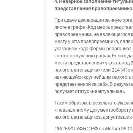
4. Неверное заполнение титульно
представления правопреемник
При сдаче декларации за иную орг
листе в графе «Код места представ
правопреемника, не являющегося к
месту учета правопреемника, явля
указанием кода формы реорганиза
соответствующих графах. Если в да
места представления» указать код 2
налогоплательщика») или 214 («По 
являющейся крупнейшим налогопла
представленной за себя. В результ
получает статус «неактуальная».
Таким образом, в результате указ
к повышенному документообороту и
налогоплательщиков, допустивших н
ПИСЬМО УФНС РФ по МО от 09.12.