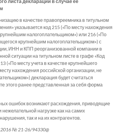
го листа декларации в случае ее
ом
анизацию в качестве правопреемника в титульном
ления» указывается код 215 («По месту нахождения
рупнейшим налогоплательщиком») или 216 («По
ющегося крупнейшим налогоплательщиком») с
ции, ИНН и КПП реорганизованной компании в
нной ситуации на титульном листе в графе «Код
13 («По месту учета в качестве крупнейшего
месту нахождения российской организации, не
тельщиком») декларация будет считаться
ате этого ранее представленная за себя форма
анных ошибок возникают расхождения, приводящие
 нежелательной нагрузке как на самих
арушения, так и на их контрагентов.
2016 № 21-26/94330@