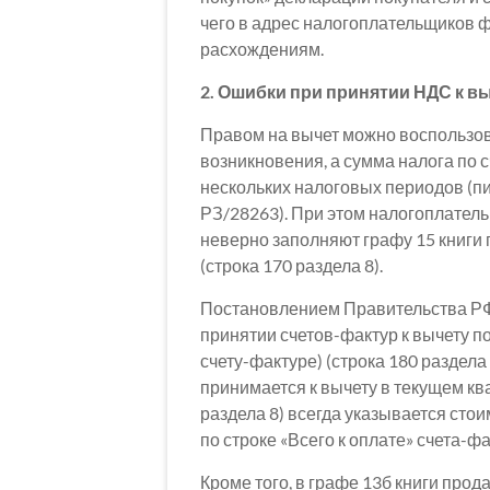
чего в адрес налогоплательщиков
расхождениям.
2. Ошибки при принятии НДС к в
Правом на вычет можно воспользова
возникновения, а сумма налога по 
нескольких налоговых периодов (п
РЗ/28263). При этом налогоплатель
неверно заполняют графу 15 книги п
(строка 170 раздела 8).
Постановлением Правительства РФ 
принятии счетов-фактур к вычету по
счету-фактуре) (строка 180 раздела
принимается к вычету в текущем ква
раздела 8) всегда указывается стоим
по строке «Всего к оплате» счета-фа
Кроме того, в графе 13б книги прод