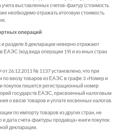
ла учета выставленных счетов-фактур (стоимость
также необходимо отражать итоговую стоимость
ия.
ортных операций
к и разделе 8 декларации неверно отражают
в ЕАЭС (код вида операции 19) и из иных стран
от 26.12.2011 № 1137 установлено, что при
и по ввозу товаров из ЕАЭС в графе 3 «Номер и
ги покупок пишется регистрационный номер
иторий государств ЕАЭС, присвоенный налоговым
ния о ввозе товаров и уплате косвенных налогов.
ации по импорту товаров из других стран, не
 и дата счета-фактуры продавца» книги покупок
ной декларации.