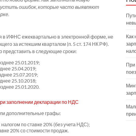
опустить ошибок, которые часто выявляют
рке.
Пути
нев
Как 
я в ИФНС ежеквартально в электронной форме, не
зарп
щего за истекшим кварталом (п. 5 ст. 174 НК РФ).
нал
о представить в следующие сроки:
озднее 25.01.2019;
При
зднее 25.04.2019;
пое
зднее 25.07.2019;
зднее 25.10.2018;
Мин
озднее 25.01.2020.
зар
при заполнении декларации по НДС
Мал
ели дополнительные графы:
пре
налогом по ставке 20% (без учета НДС);
авке 20% со стоимости продаж.