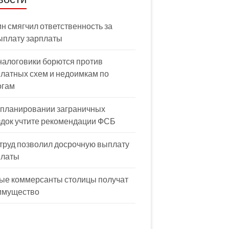
н смягчил ответственность за
ыплату зарплаты
налоговики борются против
латных схем и недоимкам по
огам
 планировании заграничных
здок учтите рекомендации ФСБ
труд позволил досрочную выплату
платы
ые коммерсанты столицы получат
имущество