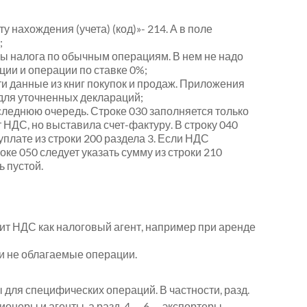
у нахождения (учета) (код)»- 214. А в поле
;
мы налога по обычным операциям. В нем не надо
ии и операции по ставке 0%;
ти данные из книг покупок и продаж. Приложения
 для уточненных деклараций;
следнюю очередь. Строке 030 заполняется только
НДС, но выставила счет-фактуру. В строку 040
плате из строки 200 раздела 3. Если НДС
оке 050 следует указать сумму из строки 210
ь пустой.
тит НДС как налоговый агент, например при аренде
ли не облагаемые операции.
для специфических операций. В частности, разд.
онеры и агенты, а разд. 4 — 6 — экспортеры.