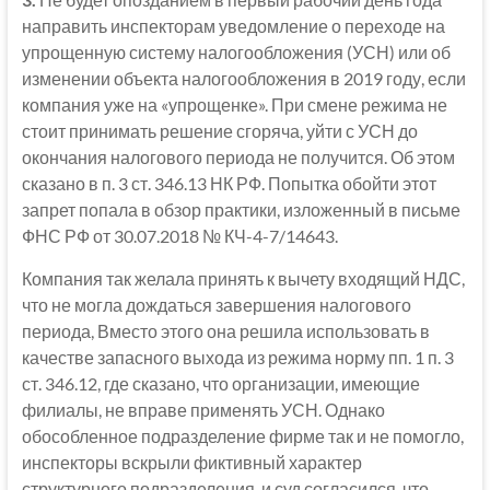
направить инспекторам уведомление о переходе на
упрощенную систему налогообложения (УСН) или об
изменении объекта налогообложения в 2019 году, если
компания уже на «упрощенке». При смене режима не
стоит принимать решение сгоряча, уйти с УСН до
окончания налогового периода не получится. Об этом
сказано в п. 3 ст. 346.13 НК РФ. Попытка обойти этот
запрет попала в обзор практики, изложенный в письме
ФНС РФ от 30.07.2018 № КЧ-4-7/14643.
Компания так желала принять к вычету входящий НДС,
что не могла дождаться завершения налогового
периода, Вместо этого она решила использовать в
качестве запасного выхода из режима норму пп. 1 п. 3
ст. 346.12, где сказано, что организации, имеющие
филиалы, не вправе применять УСН. Однако
обособленное подразделение фирме так и не помогло,
инспекторы вскрыли фиктивный характер
структурного подразделения, и суд согласился, что