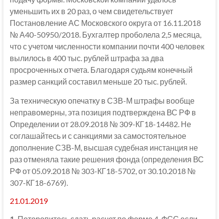
уменьшить их в 20 раз, о чем свидетельствует
Постановление АС Московского округа от 16.11.2018
№ А40-50950/2018. Бухгалтер проболела 2,5 месяца,
что с учетом численности компании почти 400 человек
вылилось в 400 тыс. рублей штрафа за два
просроченных отчета. Благодаря судьям конечный
размер санкций составил меньше 20 тыс. рублей.
За техническую опечатку в СЗВ-М штрафы вообще
неправомерны, эта позиция подтверждена ВС РФ в
Определении от 28.09.2018 № 309-КГ18-14482. Не
соглашайтесь и с санкциями за самостоятельное
дополнение СЗВ-М, высшая судебная инстанция не
раз отменяла такие решения фонда (определения ВС
РФ от 05.09.2018 № 303-КГ18-5702, от 30.10.2018 №
307-КГ18-6769).
21.01.2019
1.
Поторопитесь сдать расчет по форме 4-ФСС если