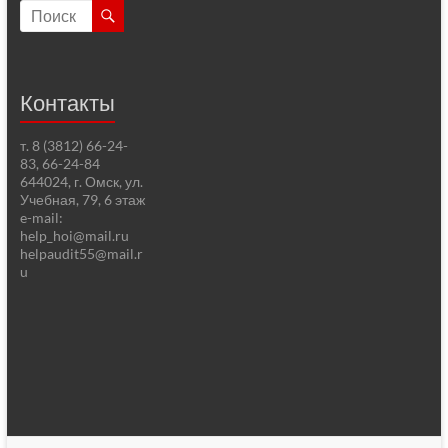
Контакты
т. 8 (3812) 66-24-
83, 66-24-84
644024, г. Омск, ул.
Учебная, 79, 6 этаж
e-mail:
help_hoi@mail.ru
helpaudit55@mail.r
u