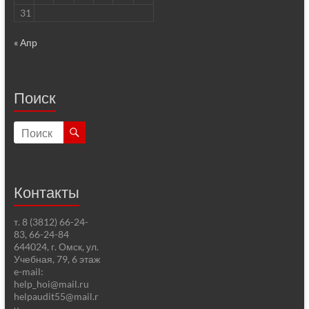
31
« Апр
Поиск
Контакты
т. 8 (3812) 66-24-
83, 66-24-84
644024, г. Омск, ул.
Учебная, 79, 6 этаж
e-mail:
help_hoi@mail.ru
helpaudit55@mail.r
u