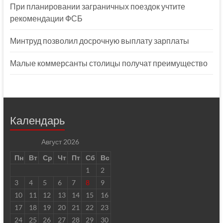
При планировании заграничных поездок учтите
рекомендации ФСБ
Минтруд позволил досрочную выплату зарплаты
Малые коммерсанты столицы получат преимущество
Календарь
Август 2026
Пн
Вт
Ср
Чт
Пт
Сб
Вс
1
2
3
4
5
6
7
8
9
10
11
12
13
14
15
16
17
18
19
20
21
22
23
24
25
26
27
28
29
30