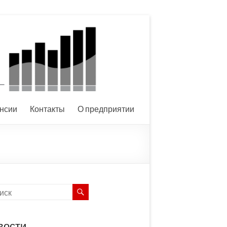
нсии
Контакты
О предприятии
вости