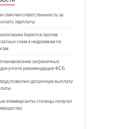
н смягчил ответственность за
ыплату зарплаты
налоговики борются против
латных схем и недоимкам по
огам
 планировании заграничных
здок учтите рекомендации ФСБ
труд позволил досрочную выплату
платы
ые коммерсанты столицы получат
имущество