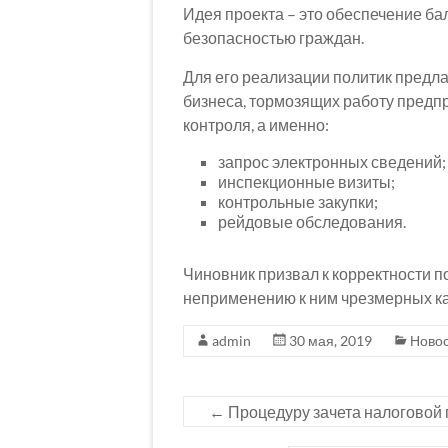
Идея проекта – это обеспечение б
безопасностью граждан.
Для его реализации политик предл
бизнеса, тормозящих работу предпр
контроля, а именно:
запрос электронных сведений;
инспекционные визиты;
контрольные закупки;
рейдовые обследования.
Чиновник призвал к корректности 
неприменению к ним чрезмерных к
admin
30 мая, 2019
Ново
←
Процедуру зачета налоговой 