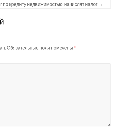
лг по кредиту недвижимостью, начислят налог
→
ий
ан.
Обязательные поля помечены
*