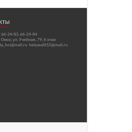
кты
2) 66-24-83, 66-24-84
. Омск, ул. Учебная, 79, 6 этаж
elp_hoi@mail.ru helpaudit55@mail.ru