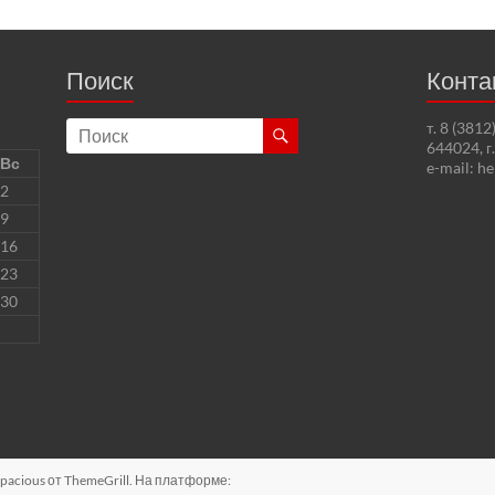
Поиск
Конта
т. 8 (381
644024, г
Вс
e-mail: h
2
9
16
23
30
pacious
от ThemeGrill. На платформе: