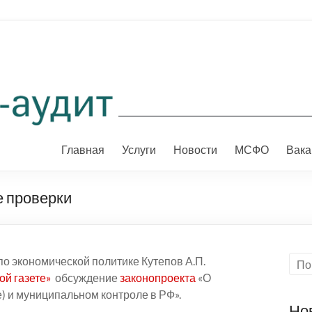
Главная
Услуги
Новости
МСФО
Вака
 проверки
о экономической политике Кутепов А.П.
ой газете»
обсуждение
законопроекта
«О
) и муниципальном контроле в РФ».
Но