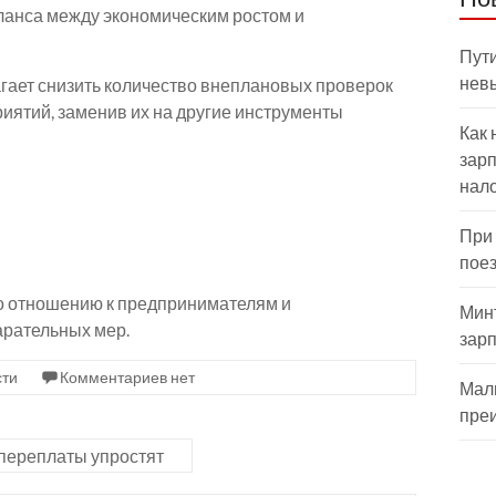
аланса между экономическим ростом и
Пути
нев
агает снизить количество внеплановых проверок
иятий, заменив их на другие инструменты
Как 
зарп
нал
При
пое
по отношению к предпринимателям и
Мин
арательных мер.
зар
сти
Комментариев нет
Мал
пре
переплаты упростят