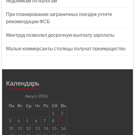
недоимкам по налогам
При планировании заграничных поездок учтите
рекомендации ФСБ
Минтруд позволил досрочную выплату зарплаты
Малые коммерсанты столицы получат преимущество
Календарь
Август 2026
Пн
Вт
Ср
Чт
Пт
Сб
Вс
1
2
3
4
5
6
7
8
9
10
11
12
13
14
15
16