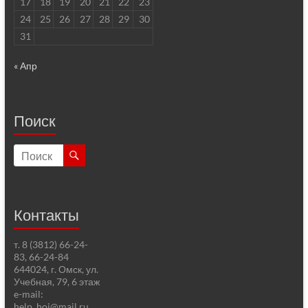
17
18
19
20
21
22
23
24
25
26
27
28
29
30
31
« Апр
Поиск
Контакты
т. 8 (3812) 66-24-
83, 66-24-84
644024, г. Омск, ул.
Учебная, 79, 6 этаж
e-mail:
help_hoi@mail.ru