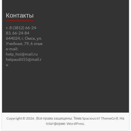
Контакты
т. 8 (3812) 66-24-
83, 66-24-84
644024, г. Омск, ул.
Учебная, 79, 6 этаж
e-mail:
help_hoi@mail.ru
helpaudit55@mail.r
u
Copyright © 2026
. Все права защищены. Тема
Spacious
от ThemeGrill. На
платформе:
WordPress
.