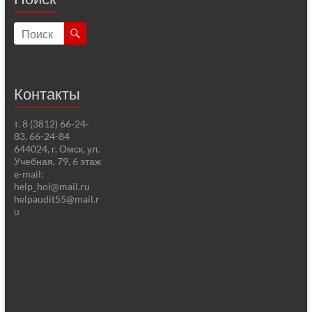
Контакты
т. 8 (3812) 66-24-
83, 66-24-84
644024, г. Омск, ул.
Учебная, 79, 6 этаж
e-mail:
help_hoi@mail.ru
helpaudit55@mail.r
u