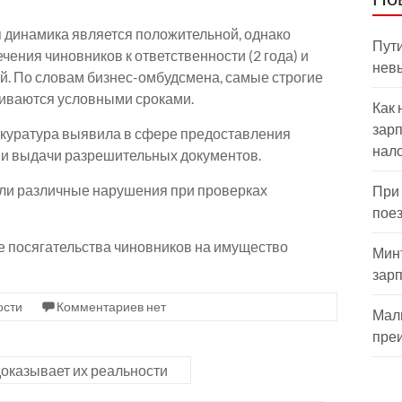
я динамика является положительной, однако
Пути
чения чиновников к ответственности (2 года) и
нев
й. По словам бизнес-омбудсмена, самые строгие
чиваются условными сроками.
Как 
зарп
окуратура выявила в сфере предоставления
нал
и и выдачи разрешительных документов.
ли различные нарушения при проверках
При
пое
 посягательства чиновников на имущество
Мин
зар
ости
Комментариев нет
Мал
пре
доказывает их реальности