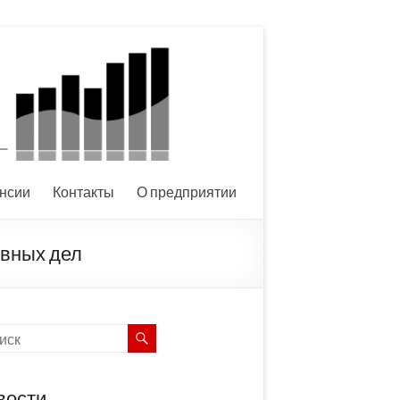
нсии
Контакты
О предприятии
овных дел
вости