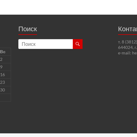
Поиск
Конта
т. 8 (381
644024, г
Вс
e-mail: h
2
9
16
23
30