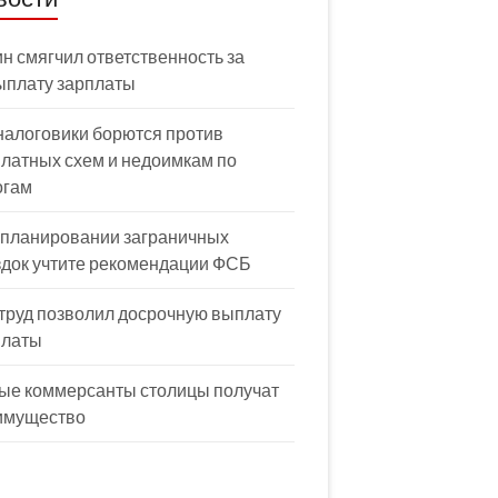
н смягчил ответственность за
ыплату зарплаты
налоговики борются против
латных схем и недоимкам по
огам
 планировании заграничных
здок учтите рекомендации ФСБ
труд позволил досрочную выплату
платы
ые коммерсанты столицы получат
имущество