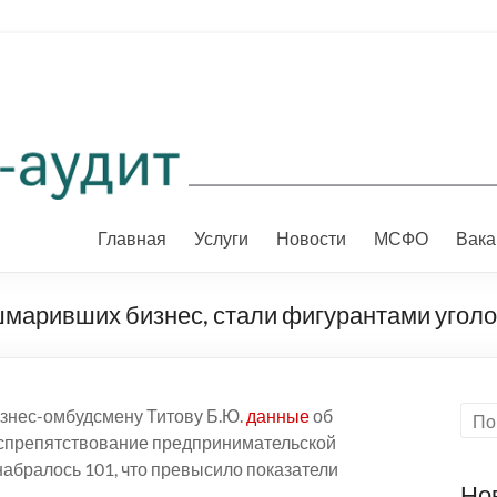
Главная
Услуги
Новости
МСФО
Вака
шмаривших бизнес, стали фигурантами угол
знес-омбудсмену Титову Б.Ю.
данные
об
оспрепятствование предпринимательской
 набралось 101, что превысило показатели
Но