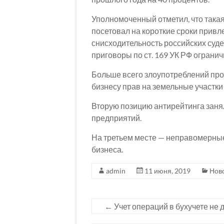
Уполномоченный отметил, что така
посетовал на короткие сроки привле
снисходительность российских суде
приговоры по ст. 169 УК РФ ограни
Больше всего злоупотреблений пр
бизнесу прав на земельные участк
Вторую позицию антирейтинга заня
предприятий.
На третьем месте — неправомерные
бизнеса.
admin
11 июня, 2019
Нов
←
Учет операций в бухучете не 