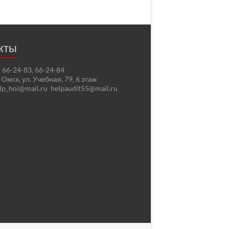
кты
2) 66-24-83, 66-24-84
. Омск, ул. Учебная, 79, 6 этаж
elp_hoi@mail.ru helpaudit55@mail.ru