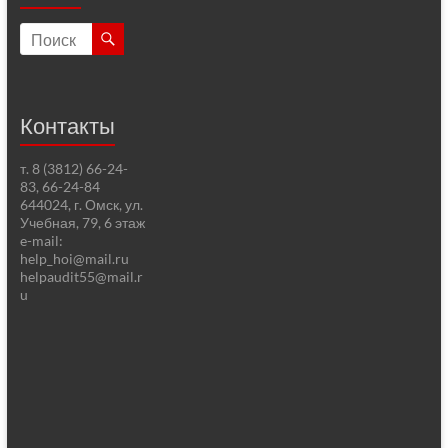
Контакты
т. 8 (3812) 66-24-
83, 66-24-84
644024, г. Омск, ул.
Учебная, 79, 6 этаж
e-mail:
help_hoi@mail.ru
helpaudit55@mail.r
u