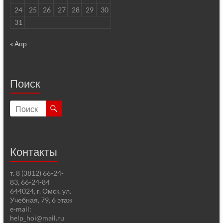
24
25
26
27
28
29
30
31
« Апр
Поиск
Контакты
т. 8 (3812) 66-24-
83, 66-24-84
644024, г. Омск, ул.
Учебная, 79, 6 этаж
e-mail:
help_hoi@mail.ru