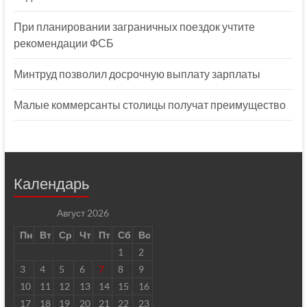
При планировании заграничных поездок учтите
рекомендации ФСБ
Минтруд позволил досрочную выплату зарплаты
Малые коммерсанты столицы получат преимущество
Календарь
Август 2026
Пн
Вт
Ср
Чт
Пт
Сб
Вс
1
2
3
4
5
6
7
8
9
10
11
12
13
14
15
16
17
18
19
20
21
22
23