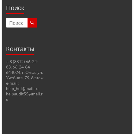
Поиск
Контакты
т. 8 (3812) 66-24-
83, 66-24-84
644024, г. Омск, ул.
Учебная, 79, 6 этаж
e-mail:
help_hoi@mail.ru
helpaudit55@mail.r
u