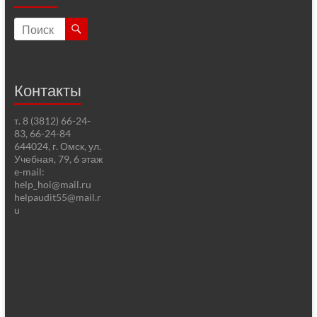
Контакты
т. 8 (3812) 66-24-
83, 66-24-84
644024, г. Омск, ул.
Учебная, 79, 6 этаж
e-mail:
help_hoi@mail.ru
helpaudit55@mail.r
u